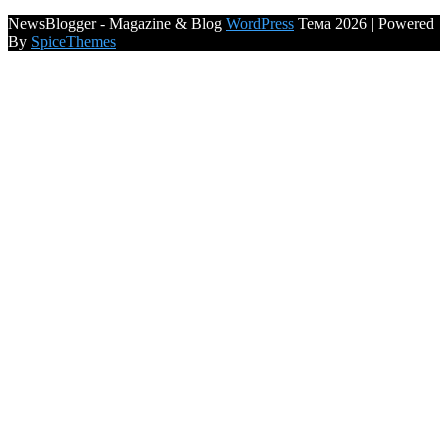
NewsBlogger - Magazine & Blog
WordPress
Тема 2026 | Powered
By
SpiceThemes