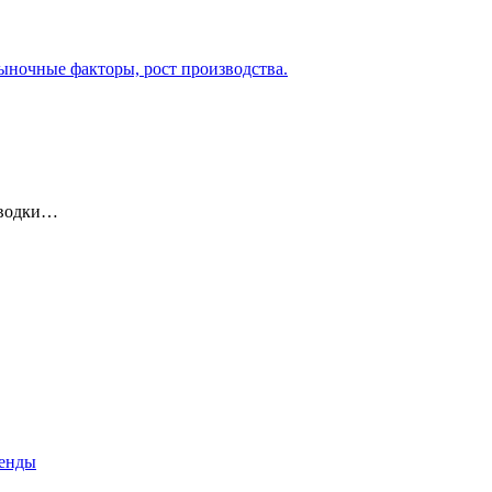
 водки…
ренды