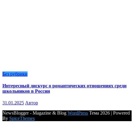
Без рубрики
Интересный дискурс о романтических отношениях среди
школьников в России
31.01.2025
Автор
NewsBlogger - Magazine & Blog
WordPress
Тема 2026 | Powered
By
SpiceThemes