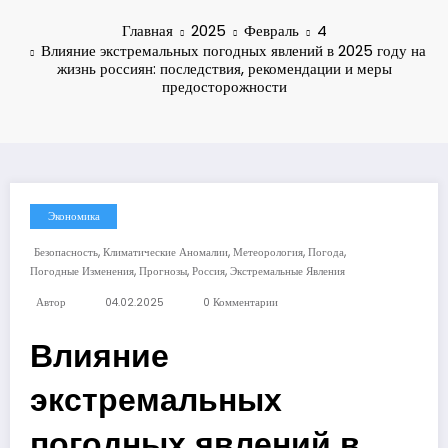
Главная
2025
Февраль
4
Влияние экстремальных погодных явлений в 2025 году на
жизнь россиян: последствия, рекомендации и меры
предосторожности
Экономика
,
,
,
,
Безопасность
Климатические Аномалии
Метеорология
Погода
,
,
,
Погодные Изменения
Прогнозы
Россия
Экстремальные Явления
Автор
04.02.2025
0 Комментарии
Влияние
экстремальных
погодных явлений в