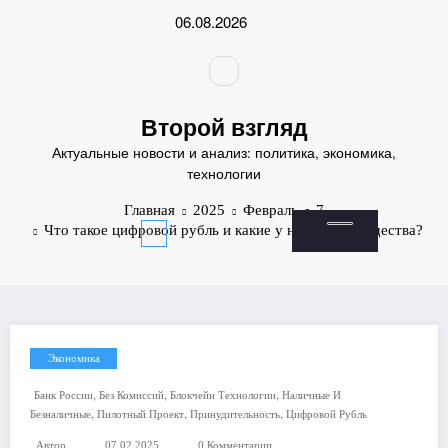
Перейти
06.08.2026
к
содержимому
Второй взгляд
Актуальные новости и анализ: политика, экономика,
технологии
Главная
2025
Февраль
7
Что такое цифровой рубль и какие у него преимущества?
Экономика
,
,
,
Банк России
Без Комиссий
Блокчейн Технологии
Наличные И
,
,
,
Безналичные
Пилотный Проект
Принудительность
Цифровой Рубль
Автор
07.02.2025
0 Комментарии