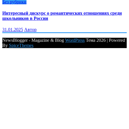
Без рубрики
Интересный дискурс о романтических отношениях среди
школьников в России
31.01.2025
Автор
NewsBlogger - Magazine & Blog
WordPress
Тема 2026 | Powered
By
SpiceThemes