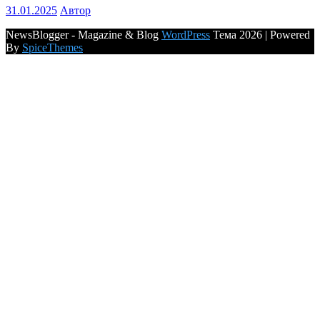
31.01.2025
Автор
NewsBlogger - Magazine & Blog
WordPress
Тема 2026 | Powered
By
SpiceThemes