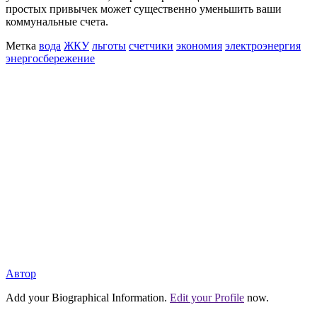
простых привычек может существенно уменьшить ваши
коммунальные счета.
Метка
вода
ЖКУ
льготы
счетчики
экономия
электроэнергия
энергосбережение
Автор
Add your Biographical Information.
Edit your Profile
now.