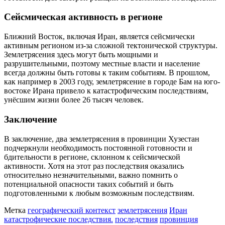
Сейсмическая активность в регионе
Ближний Восток, включая Иран, является сейсмически
активным регионом из-за сложной тектонической структуры.
Землетрясения здесь могут быть мощными и
разрушительными, поэтому местные власти и население
всегда должны быть готовы к таким событиям. В прошлом,
как например в 2003 году, землетрясение в городе Бам на юго-
востоке Ирана привело к катастрофическим последствиям,
унёсшим жизни более 26 тысяч человек.
Заключение
В заключение, два землетрясения в провинции Хузестан
подчеркнули необходимость постоянной готовности и
бдительности в регионе, склонном к сейсмической
активности. Хотя на этот раз последствия оказались
относительно незначительными, важно помнить о
потенциальной опасности таких событий и быть
подготовленными к любым возможным последствиям.
Метка
географический контекст
землетрясения
Иран
катастрофические последствия.
последствия
провинция