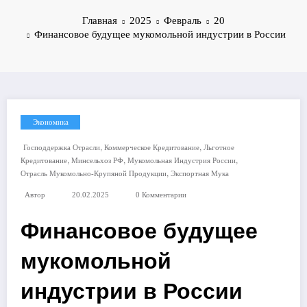
Главная
2025
Февраль
20
Финансовое будущее мукомольной индустрии в России
Экономика
,
,
Господдержка Отрасли
Коммерческое Кредитование
Льготное
,
,
,
Кредитование
Минсельхоз РФ
Мукомольная Индустрия России
,
Отрасль Мукомольно-Крупяной Продукции
Экспортная Мука
Автор
20.02.2025
0 Комментарии
Финансовое будущее
мукомольной
индустрии в России