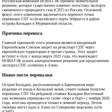
Российская компания НОВАТЭК приняла значительное
решение, которое существенно изменит логистику экспорта
сжиженного природного газа (СПГ) из России. Основной
фокус этого изменения заключается в переносе точки
перевалки СПГ из бельгийского порта Зебрюгге в район
острова Кильдин в Мурманской области.
Причина переноса
Главной причиной этого решения является введенный
Европейским Союзом запрет на реэкспорт СПГ через
европейскую территорию в третьи страны. Этот запрет
вступит в силу с конца марта 2025 года, что вынуждает
НОВАТЭК искать альтернативные решения для продолжения
экспорта СПГ, особенно в Азию.
Новое место перевалки
Остров Кильдин, расположенный в Баренцевом море
недалеко от входа в Кольский залив, станет новым пунктом
перевалки СПГ. На рейдовой стоянке Кильдин-Восточный
уже возможна перевалка по схеме «борт в борт» с ноября 2020
года, хотя она проводится только в зимний период. Летом
танкеры могут идти в Азию по Северному морскому пути
(СМП).