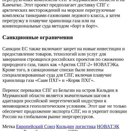
Камчатке. Этот проект предполагает доставку СПГ с
арктических месторождений на морские перегрузочные
комплексы танкерами-газовозами ледового класса, а затем
перегрузку в плавучие хранилища газа или на
конвенциональные суда методом «борт в борт».
Санкционные ограничения
Санкции ЕС также включают запрет на новые инвестиции и
предоставление товаров, технологий или услуг для
завершения строящихся российских проектов по сжижению
природного газа, таких как «Арктик СПГ-2» НОВАТЭКа.
Кроме того, в санкционные списки были внесены
специализированные суда для СПГ, включая плавучие
хранилища газа «Саам ПХГ» и «Коряк ПХГ».
Перенос перевалки СПГ из Бельгии на остров Кильдин в
Мурманской области является значительным шагом в
адаптации российской энергетической индустрии к
меняющимся геополитическим условиям. Этот шаг не только
обеспечит продолжение экспорта СПГ, но и укрепит позиции
России на глобальном рынке энергоресурсов.
Метка
Европейский Союз
Кильдин
логистика
НОВАТЭК