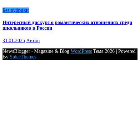
Без рубрики
Интересный дискурс о романтических отношениях среди
школьников в России
31.01.2025
Автор
NewsBlogger - Magazine & Blog
WordPress
Тема 2026 | Powered
By
SpiceThemes