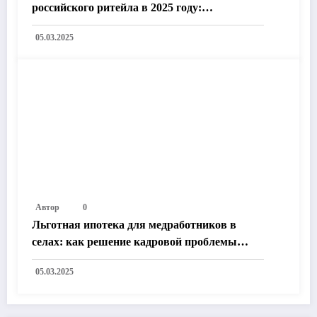
российского ритейла в 2025 году:
Технологии, законодательство и рыночные
05.03.2025
тренды
Автор
0
Льготная ипотека для медработников в
селах: как решение кадровой проблемы
улучшит жизнь в России
05.03.2025