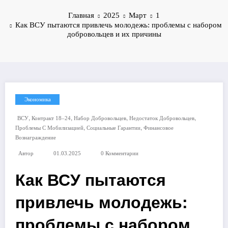
Главная
2025
Март
1
Как ВСУ пытаются привлечь молодежь: проблемы с набором
добровольцев и их причины
Экономика
,
,
,
,
ВСУ
Контракт 18–24
Набор Добровольцев
Недостаток Добровольцев
,
,
Проблемы С Мобилизацией
Социальные Гарантии
Финансовое
Вознаграждение
Автор
01.03.2025
0 Комментарии
Как ВСУ пытаются
привлечь молодежь:
проблемы с набором