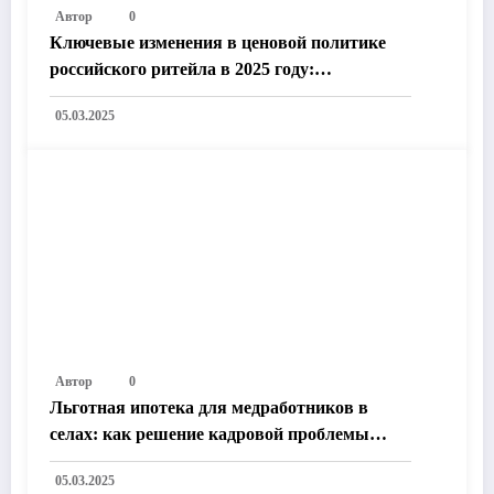
Автор
0
Ключевые изменения в ценовой политике
российского ритейла в 2025 году:
Технологии, законодательство и рыночные
05.03.2025
тренды
Автор
0
Льготная ипотека для медработников в
селах: как решение кадровой проблемы
улучшит жизнь в России
05.03.2025