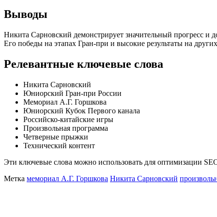
Выводы
Никита Сарновский демонстрирует значительный прогресс и до
Его победы на этапах Гран-при и высокие результаты на други
Релевантные ключевые слова
Никита Сарновский
Юниорский Гран-при России
Мемориал А.Г. Горшкова
Юниорский Кубок Первого канала
Российско-китайские игры
Произвольная программа
Четверные прыжки
Технический контент
Эти ключевые слова можно использовать для оптимизации SEO с
Метка
мемориал А.Г. Горшкова
Никита Сарновский
произволь