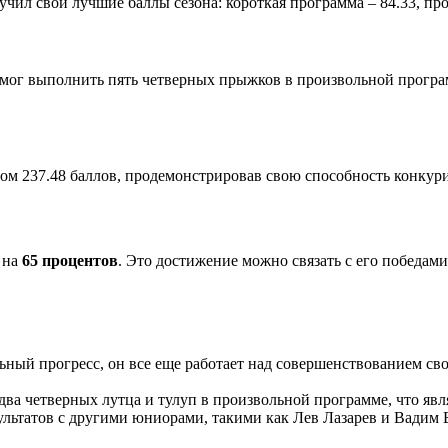
чил свои лучшие баллы сезона: короткая программа – 84.33, прои
 смог выполнить пять четверных прыжков в произвольной програ
атом 237.48 баллов, продемонстрировав свою способность конкур
 на
65 процентов
. Это достижение можно связать с его победами
льный прогресс, он все еще работает над совершенствованием с
 два четверных лутца и тулуп в произвольной программе, что яв
зультатов с другими юниорами, такими как Лев Лазарев и Вадим 