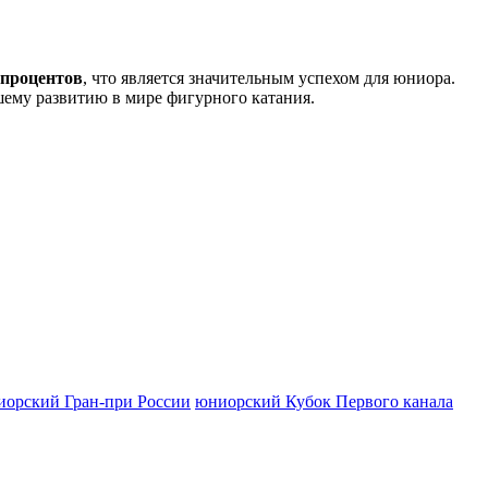
 процентов
, что является значительным успехом для юниора.
шему развитию в мире фигурного катания.
орский Гран-при России
юниорский Кубок Первого канала