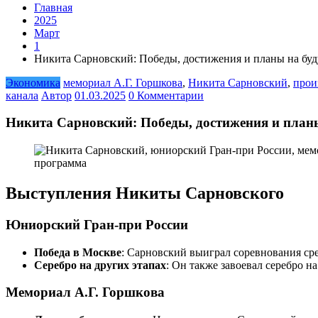
Главная
2025
Март
1
Никита Сарновский: Победы, достижения и планы на бу
Экономика
мемориал А.Г. Горшкова
,
Никита Сарновский
,
прои
канала
Автор
01.03.2025
0 Комментарии
Никита Сарновский: Победы, достижения и план
Выступления Никиты Сарновского
Юниорский Гран-при России
Победа в Москве
: Сарновский выиграл соревнования сре
Серебро на других этапах
: Он также завоевал серебро н
Мемориал А.Г. Горшкова