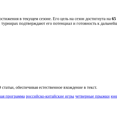
стижения в текущем сезоне. Его цель на сезон достигнута на
65
х турнирах подтверждают его потенциал и готовность к дальней
татьи, обеспечивая естественное вхождение в текст.
ная программа
российско-китайские игры
четверные прыжки
юни