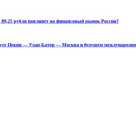
 89,25 рубля повлияет на финансовый рынок России?
ршруте Пекин — Улан-Батор — Москва и будущем международн