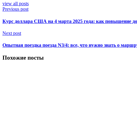
view all posts
Previous post
Курс доллара США на 4 марта 2025 года: как повышение до
Next post
Опытная поездка поезда N3/4: все, что нужно знать о ма
Похожие посты