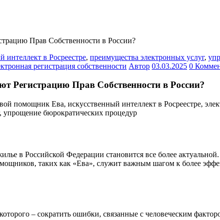
страцию Прав Собственности в России?
й интеллект в Росреестре
,
преимущества электронных услуг
,
упр
ектронная регистрация собственности
Автор
03.03.2025
0 Комме
ют Регистрацию Прав Собственности в России?
илье в Российской Федерации становится все более актуальной.
мощников, таких как «Ева», служит важным шагом к более эфф
которого – сократить ошибки, связанные с человеческим факто