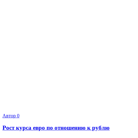
Автор
0
Рост курса евро по отношению к рублю