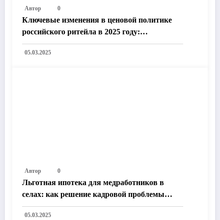
Автор
0
Ключевые изменения в ценовой политике
российского ритейла в 2025 году:
Технологии, законодательство и рыночные
05.03.2025
тренды
Автор
0
Льготная ипотека для медработников в
селах: как решение кадровой проблемы
улучшит жизнь в России
05.03.2025