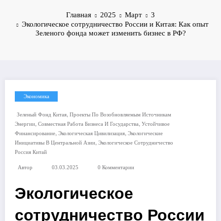
Главная
2025
Март
3
Экологическое сотрудничество России и Китая: Как опыт
Зеленого фонда может изменить бизнес в РФ?
Экономика
,
Зеленый Фонд Китая
Проекты По Возобновляемым Источникам
,
,
Энергии
Совместная Работа Бизнеса И Государства
Устойчивое
,
,
Финансирование
Экологическая Цивилизация
Экологические
,
Инициативы В Центральной Азии
Экологическое Сотрудничество
Россия Китай
Автор
03.03.2025
0 Комментарии
Экологическое
сотрудничество России