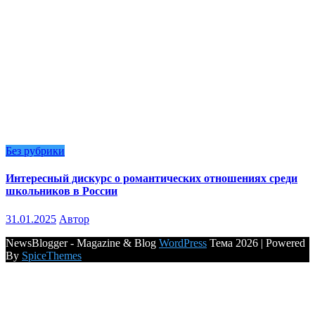
Без рубрики
Интересный дискурс о романтических отношениях среди
школьников в России
31.01.2025
Автор
NewsBlogger - Magazine & Blog
WordPress
Тема 2026 | Powered
By
SpiceThemes