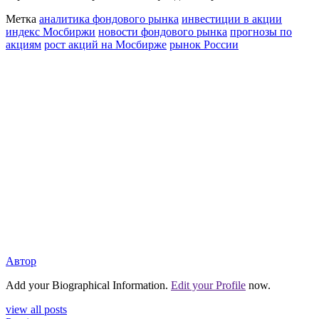
Метка
аналитика фондового рынка
инвестиции в акции
индекс Мосбиржи
новости фондового рынка
прогнозы по
акциям
рост акций на Мосбирже
рынок России
Автор
Add your Biographical Information.
Edit your Profile
now.
view all posts