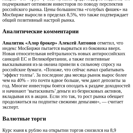
подчеркивает оптимизм инвесторов по поводу перспектив
российского рынка. Цены большинства «голубых фишек» на
Мосбирже выросли в пределах 8,5%, что также подтверждает
общий позитивный настрой рынка.
Аналитические комментарии
Аналитик «Алор брокер» Алексей Антонов
отметил, что
индекс МосБиржи пытается вырваться из боковика вверх.
Новая относительная нейтральность новых антироссийских
санкций ЕС и Великобритании, а также позитивные
высказывания из-за океана привели к сильному спросу на
российские бумаги. «Похоже, что сейчас начал срабатывать
‘эффект толпы’. За последние два месяца рынок вырос более
чем на 40% – это почти вдвое больше, чем дают депозиты за
год. Многие инвесторы боятся опоздать к раздаче доходностей
и начинают ‘вытаскивать’ деньги из безрисковых активов,
вкладывая их в акции. Если это так, то рост рынка обещает
продолжиться на подпитке свежими деньгами», — считает
эксперт.
Валютные торги
Курс юаня к рублю на открытии торгов снизился на 8,9