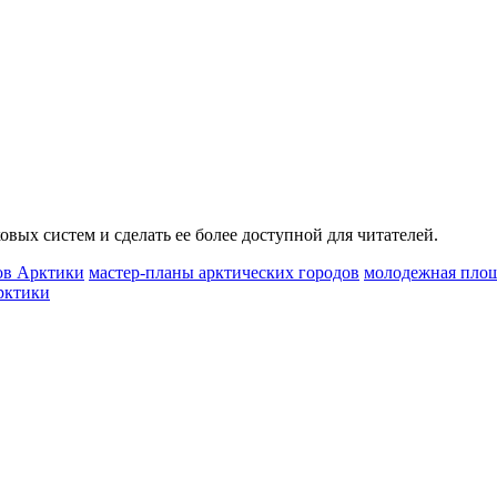
вых систем и сделать ее более доступной для читателей.
ов Арктики
мастер-планы арктических городов
молодежная площ
рктики