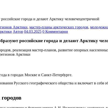
 российские города и делают Арктику человечецентричной
егионов Арктики
,
мастер-планы арктических городов
,
молодежна
Арктики
Автор
04.03.2025
0 Комментарии
бразуют российские города и делают Арктику чел
 года в городах Москве и Санкт-Петербурге.
ования Русского географического общества и включает в себя 
 городов
а: настоящее и будущее имени А.Н. Чилингарова» состоялась ра