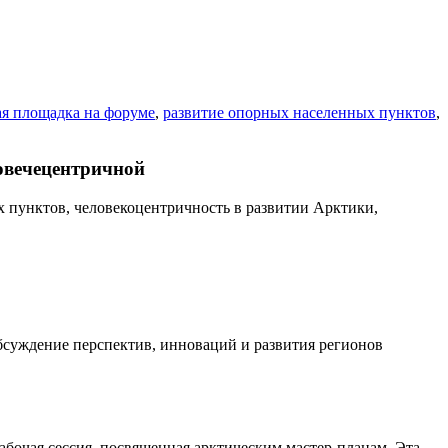
я площадка на форуме
,
развитие опорных населенных пунктов
,
овечецентричной
обсуждение перспектив, инноваций и развития регионов
бочая сессия, посвященная арктическим мастер-планам. Эта