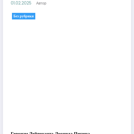
01.02.2025
Автор
Без рубрики
Героизм Лейтенанта Леонида Пигина