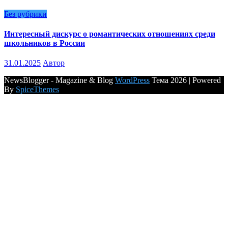
Без рубрики
Интересный дискурс о романтических отношениях среди
школьников в России
31.01.2025
Автор
NewsBlogger - Magazine & Blog
WordPress
Тема 2026 | Powered
By
SpiceThemes