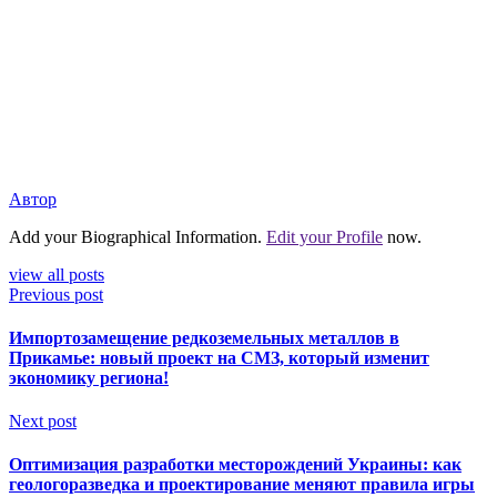
Автор
Add your Biographical Information.
Edit your Profile
now.
view all posts
Previous post
Импортозамещение редкоземельных металлов в
Прикамье: новый проект на СМЗ, который изменит
экономику региона!
Next post
Оптимизация разработки месторождений Украины: как
геологоразведка и проектирование меняют правила игры