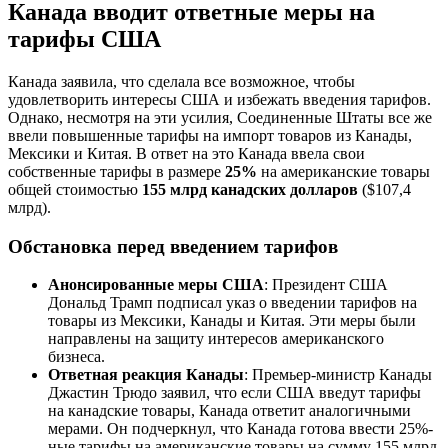
Канада вводит ответные меры на
тарифы США
Канада заявила, что сделала все возможное, чтобы
удовлетворить интересы США и избежать введения тарифов.
Однако, несмотря на эти усилия, Соединенные Штаты все же
ввели повышенные тарифы на импорт товаров из Канады,
Мексики и Китая. В ответ на это Канада ввела свои
собственные тарифы в размере
25%
на американские товары
общей стоимостью
155 млрд канадских долларов
($107,4
млрд).
Обстановка перед введением тарифов
Анонсированные меры США
: Президент США
Дональд Трамп подписал указ о введении тарифов на
товары из Мексики, Канады и Китая. Эти меры были
направлены на защиту интересов американского
бизнеса.
Ответная реакция Канады
: Премьер-министр Канады
Джастин Трюдо заявил, что если США введут тарифы
на канадские товары, Канада ответит аналогичными
мерами. Он подчеркнул, что Канада готова ввести 25%-
ные тарифы на американские товары на сумму 155 млрд