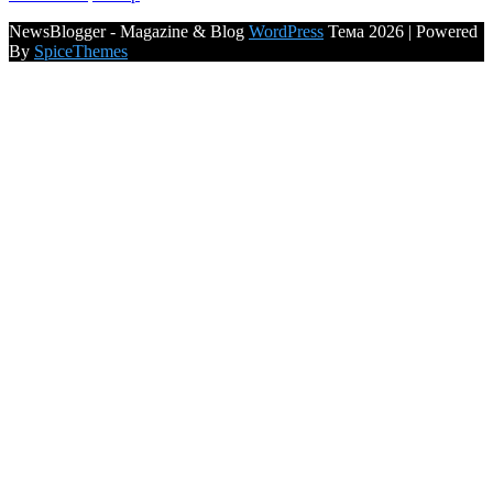
NewsBlogger - Magazine & Blog
WordPress
Тема 2026 | Powered
By
SpiceThemes