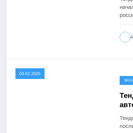
начал
росс
А
03.02.2025
ЭКО
Тен
авт
Тенд
посл