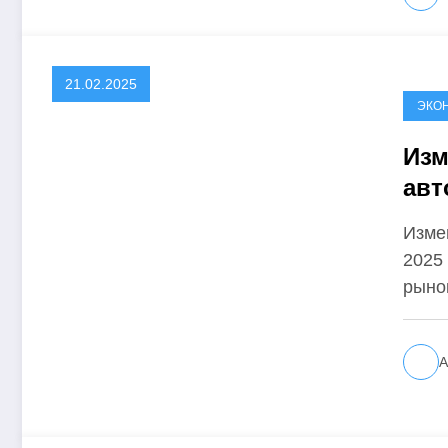
21.02.2025
ЭКО
Изм
авт
Изме
2025
рыно
А