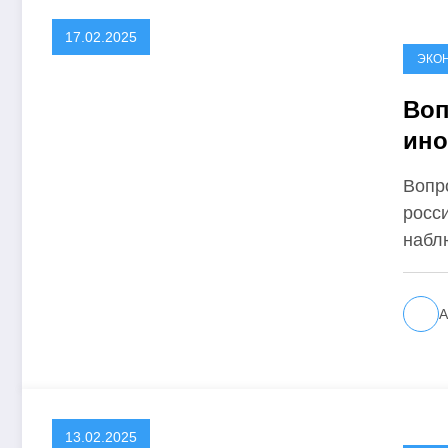
17.02.2025
ЭКО
Воп
ино
рос
Вопр
росс
набл
А
13.02.2025