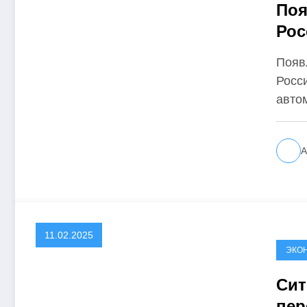
Поя
Рос
Появ
Росс
авто
А
11.02.2025
ЭКО
Сит
пер