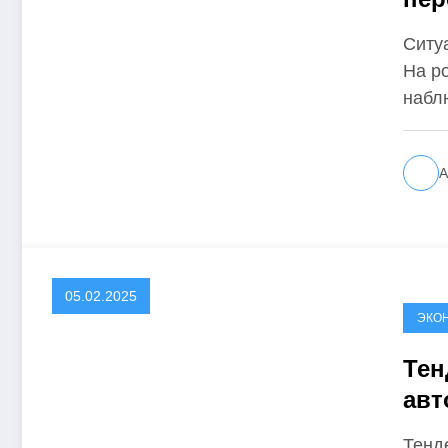
кит
Ситу
На р
набл
А
05.02.2025
ЭКО
Тен
авт
год
Тенд