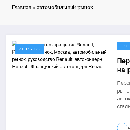
Главная
автомобильный рынок
ЭКО
21.02.2025
Пер
на 
Перс
рыно
авто
стал
А