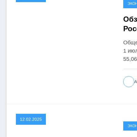
ЭКО
Обз
Рос
про
Обще
1 июл
55,0
А
12.02.2025
ЭКО