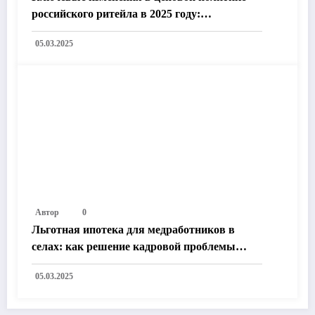
российского ритейла в 2025 году:
Технологии, законодательство и рыночные
05.03.2025
тренды
Автор
0
Льготная ипотека для медработников в
селах: как решение кадровой проблемы
улучшит жизнь в России
05.03.2025