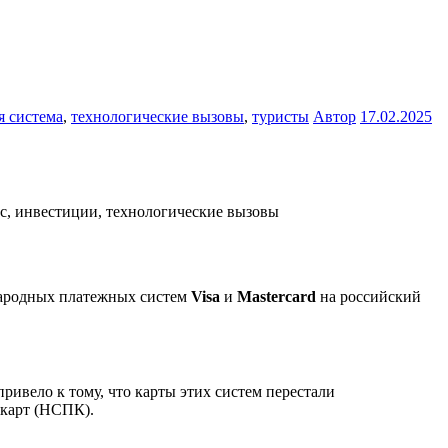
я система
,
технологические вызовы
,
туристы
Автор
17.02.2025
народных платежных систем
Visa
и
Mastercard
на российский
привело к тому, что карты этих систем перестали
 карт (НСПК).