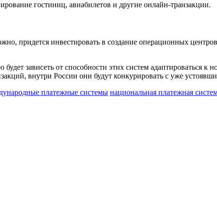
нирование гостиниц, авиабилетов и другие онлайн-транзакции.
можно, придется инвестировать в создание операционных центров 
ию будет зависеть от способности этих систем адаптироваться 
нзакций, внутри России они будут конкурировать с уже устоя
дународные платежные системы
национальная платежная систе