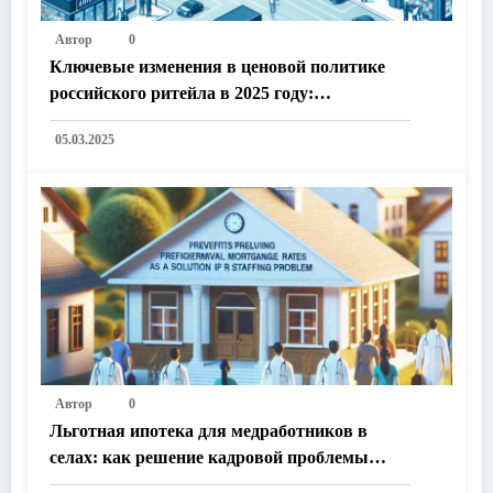
Автор
0
Ключевые изменения в ценовой политике
российского ритейла в 2025 году:
Технологии, законодательство и рыночные
05.03.2025
тренды
Автор
0
Льготная ипотека для медработников в
селах: как решение кадровой проблемы
улучшит жизнь в России