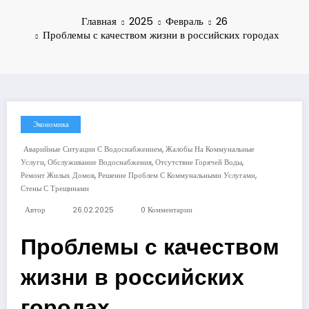
Главная
2025
Февраль
26
Проблемы с качеством жизни в российских городах
Экономика
,
Аварийные Ситуации С Водоснабжением
Жалобы На Коммунальные
,
,
,
Услуги
Обслуживание Водоснабжения
Отсутствие Горячей Воды
,
,
Ремонт Жилых Домов
Решение Проблем С Коммунальными Услугами
Стены С Трещинами
Автор
26.02.2025
0 Комментарии
Проблемы с качеством
жизни в российских
городах