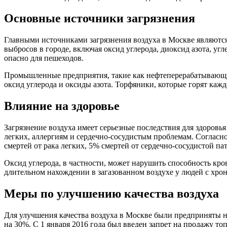
Основные источники загрязнения
Главными источниками загрязнения воздуха в Москве являют
выбросов в городе, включая оксид углерода, диоксид азота, у
опасно для пешеходов.
Промышленные предприятия, такие как нефтеперерабатывающие,
оксид углерода и оксиды азота. Торфяники, которые горят кажд
Влияние на здоровье
Загрязнение воздуха имеет серьезные последствия для здоров
легких, аллергиям и сердечно-сосудистым проблемам. Соглас
смертей от рака легких, 5% смертей от сердечно-сосудистой 
Оксид углерода, в частности, может нарушить способность кро
длительном нахождении в загазованном воздухе у людей с хро
Меры по улучшению качества воздуха
Для улучшения качества воздуха в Москве были предприняты не
на 30%. С 1 января 2016 года был введен запрет на продажу то