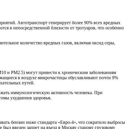
риятий. Автотранспорт генерирует более 90% всех вредных
ются в непосредственной близости от тротуаров, что особенно
тельное количество вредных газов, включая оксид серы,
M10 и PM2.5) могут привести к хроническим заболеваниям
ржащиеся в воздухе микрочастицы обуславливают почти 9%
ыхательных путей.
нижать иммунологическую активность человека. При
томы ухудшения здоровья.
авать бензин ниже стандарта «Евро-4», что сократило выбросы
е был введен запрет на въезд в Москву старому грузовому