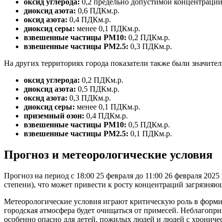
оксид углерода:
0,2 предельно допустимой концентрации
диоксид азота:
0,6 ПДКм.р.
оксид азота:
0,4 ПДКм.р.
диоксид серы:
менее 0,1 ПДКм.р.
взвешенные частицы РМ10:
0,2 ПДКм.р.
взвешенные частицы РМ2.5:
0,3 ПДКм.р.
На других территориях города показатели также были значите
оксид углерода:
0,2 ПДКм.р.
диоксид азота:
0,5 ПДКм.р.
оксид азота:
0,3 ПДКм.р.
диоксид серы:
менее 0,1 ПДКм.р.
приземный озон:
0,4 ПДКм.р.
взвешенные частицы РМ10:
0,5 ПДКм.р.
взвешенные частицы РМ2.5:
0,1 ПДКм.р.
Прогноз и метеорологические условия
Прогноз на период с 18:00 25 февраля до 11:00 26 февраля 20
степени), что может привести к росту концентраций загрязняю
Метеорологические условия играют критическую роль в формир
городская атмосфера будет очищаться от примесей. Неблагопри
особенно опасно для детей, пожилых людей и людей с хрониче