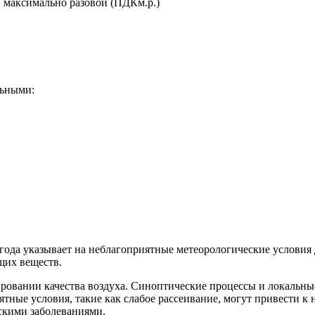
 максимально разовой (ПДКм.р.)
льными:
25 года указывает на неблагоприятные метеорологические услови
щих веществ.
овании качества воздуха. Синоптические процессы и локальные
ятные условия, такие как слабое рассеивание, могут привести 
скими заболеваниями.