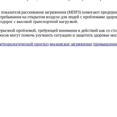
 показателя рассеивания загрязнения (МПРЗ) помогают предпри
пребывания на открытом воздухе для людей с проблемами здоров
тодорог с высокой транспортной нагрузкой.
серьезной проблемой, требующей внимания и действий как со ст
осов могут помочь улучшить ситуацию и защитить здоровье мос
етеорологический прогноз
московское загрязнение
промышленн