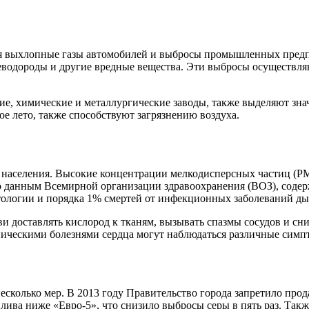
ся выхлопные газы автомобилей и выбросы промышленных предп
глеводороды и другие вредные вещества. Эти выбросы осуществля
 химические и металлургические заводы, также выделяют значи
ое лето, также способствуют загрязнению воздуха.
ья населения. Высокие концентрации мелкодисперсных частиц (P
но данным Всемирной организации здравоохранения (ВОЗ), соде
патологии и порядка 1% смертей от инфекционных заболеваний д
ви доставлять кислород к тканям, вызывать спазмы сосудов и с
ническими болезнями сердца могут наблюдаться различные симп
сколько мер. В 2013 году Правительство города запретило прод
плива ниже «Евро-5», что снизило выбросы серы в пять раз. Такж