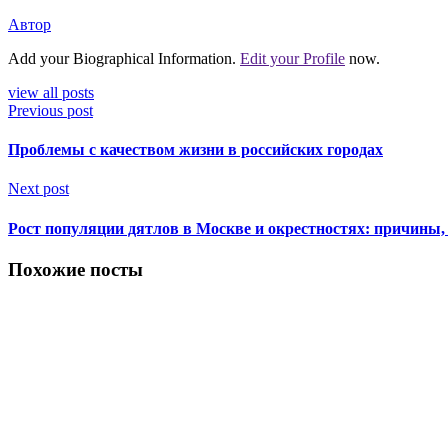
Автор
Add your Biographical Information.
Edit your Profile
now.
view all posts
Previous post
Проблемы с качеством жизни в российских городах
Next post
Рост популяции дятлов в Москве и окрестностях: причины,
Похожие посты