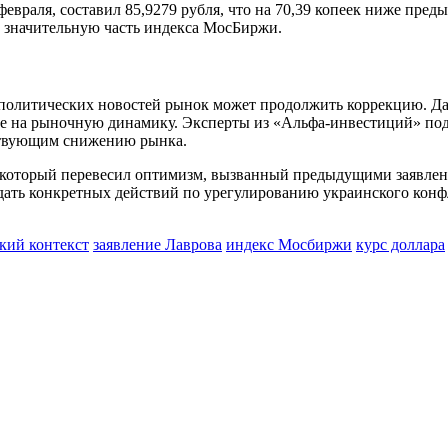
аля, составил 85,9279 рубля, что на 70,39 копеек ниже предыд
т значительную часть индекса МосБиржи.
политических новостей рынок может продолжить коррекцию. Дан
ие на рыночную динамику. Эксперты из «Альфа-инвестиций» под
бствующим снижению рынка.
, который перевесил оптимизм, вызванный предыдущими заявле
ть конкретных действий по урегулированию украинского конфли
кий контекст
заявление Лаврова
индекс Мосбиржи
курс доллара