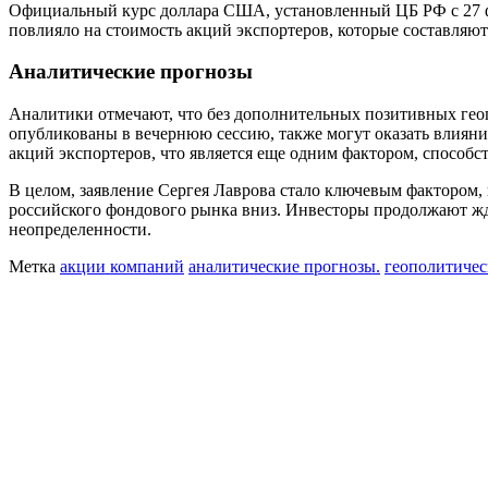
Официальный курс доллара США, установленный ЦБ РФ с 27 февр
повлияло на стоимость акций экспортеров, которые составляю
Аналитические прогнозы
Аналитики отмечают, что без дополнительных позитивных гео
опубликованы в вечернюю сессию, также могут оказать влиян
акций экспортеров, что является еще одним фактором, спосо
В целом, заявление Сергея Лаврова стало ключевым фактором
российского фондового рынка вниз. Инвесторы продолжают жда
неопределенности.
Метка
акции компаний
аналитические прогнозы.
геополитичес