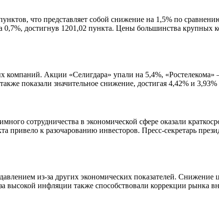
пунктов, что представляет собой снижение на 1,5% по сравнен
на 0,7%, достигнув 1201,02 пункта. Цены большинства крупных 
х компаний. Акции «Селигдара» упали на 5,4%, «Ростелекома» 
кже показали значительное снижение, достигая 4,42% и 3,93% 
имного сотрудничества в экономической сфере оказали краткос
та привело к разочарованию инвесторов. Пресс-секретарь през
авлением из-за других экономических показателей. Снижение цен
за высокой инфляции также способствовали коррекции рынка вн