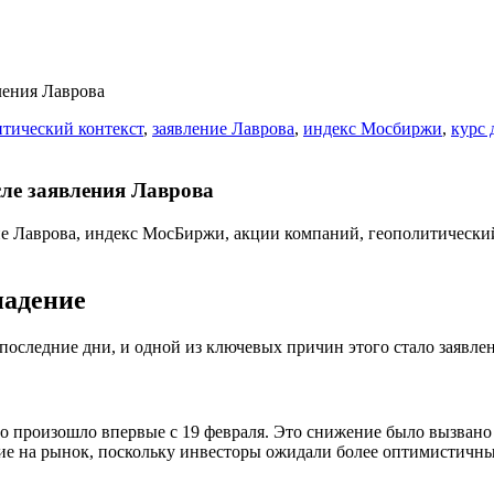
ления Лаврова
итический контекст
,
заявление Лаврова
,
индекс Мосбиржи
,
курс 
ле заявления Лаврова
падение
оследние дни, и одной из ключевых причин этого стало заявле
о произошло впервые с 19 февраля. Это снижение было вызвано 
ние на рынок, поскольку инвесторы ожидали более оптимистичн