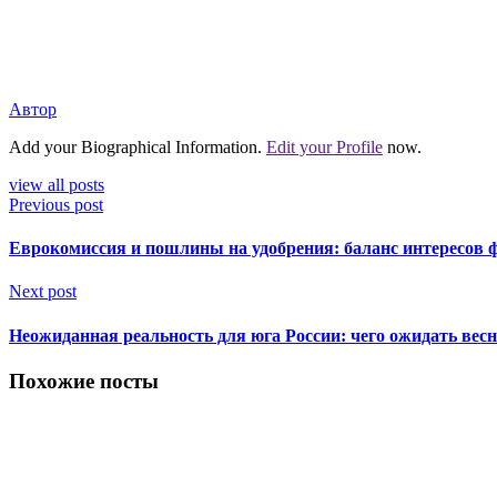
Автор
Add your Biographical Information.
Edit your Profile
now.
view all posts
Previous post
Еврокомиссия и пошлины на удобрения: баланс интересов 
Next post
Неожиданная реальность для юга России: чего ожидать весн
Похожие посты