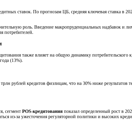
итных ставок. По прогнозам ЦБ, средняя ключевая ставка в 2025
чительную роль. Введение макропруденциальных надбавок и лим
ля потребителей.
и
едитования также влияет на общую динамику потребительского к
года (13%).
 трлн рублей кредитов физлицам, что на 30% ниже результатов т
я, сегмент
POS-кредитования
показал определенный рост в 20
ваться из-за ужесточения регуляторной политики и высоких кред