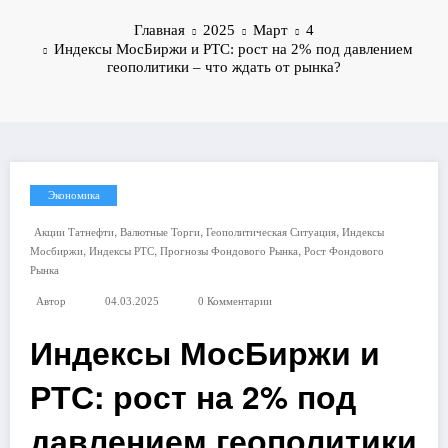
Главная
2025
Март
4
Индексы МосБиржи и РТС: рост на 2% под давлением
геополитики – что ждать от рынка?
Экономика
,
,
,
Акции Татнефти
Валютные Торги
Геополитическая Ситуация
Индексы
,
,
,
Мосбиржи
Индексы РТС
Прогнозы Фондового Рынка
Рост Фондового
Рынка
Автор
04.03.2025
0 Комментарии
Индексы МосБиржи и
РТС: рост на 2% под
давлением геополитики