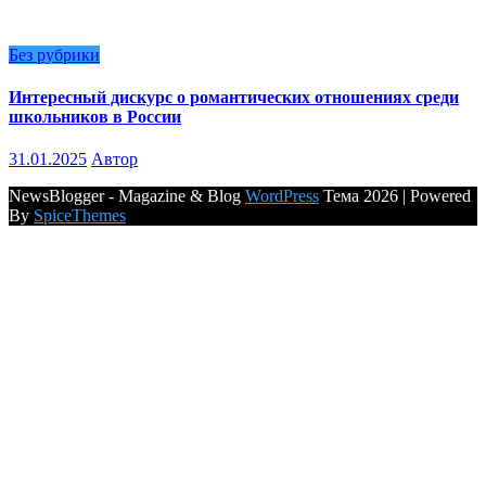
Без рубрики
Интересный дискурс о романтических отношениях среди
школьников в России
31.01.2025
Автор
NewsBlogger - Magazine & Blog
WordPress
Тема 2026 | Powered
By
SpiceThemes